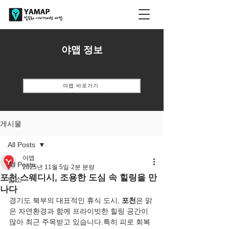
​야맵 정보
야맵 바로가기
게시물
All Posts
야맵
All Posts
2025년 11월 5일
2분 분량
포천 스웨디시, 조용한 도심 속 힐링을 만
업소
나다
경기도 북부의 대표적인 휴식 도시, 
포천
은 맑
은 자연환경과 함께 프라이빗한 힐링 공간이 
많아 최근 주목받고 있습니다.특히 피로 회복