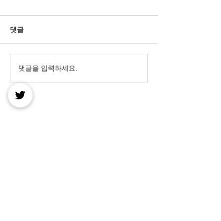
댓글
댓글을 입력하세요.
마사지 스페셜, 일반 코스
마사지 로드샵? 
와 어떤 차이가 있을까?
려드림
제휴등록가능시간 : 연장무휴
고객센터